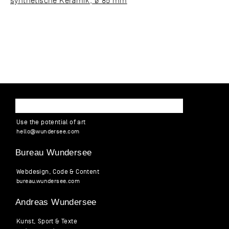
synthetische Keramik, ø 85 mm
WUNDERSEE
Use the potential of art
hello
@
wund
ersee
.
com
Bureau Wundersee
Webdesign, Code & Content
bureau.wundersee.com
Andreas Wundersee
Kunst, Sport & Texte