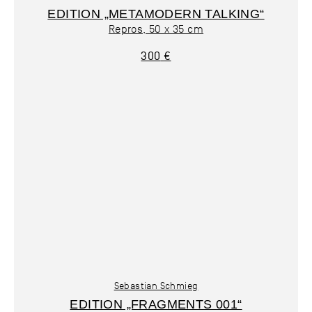
EDITION „METAMODERN TALKING“
Repros, 50 x 35 cm
300
€
Sebastian Schmieg
EDITION „FRAGMENTS 001“