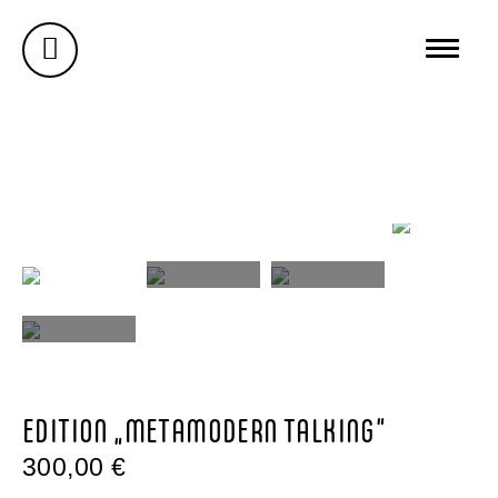
AUSSTELLUNGEN
GALERIE
ÜBER MICH
BUREAU WUNDERSEE
WUNDERSEE.COM
EDITION „METAMODERN TALKING“
300,00
€