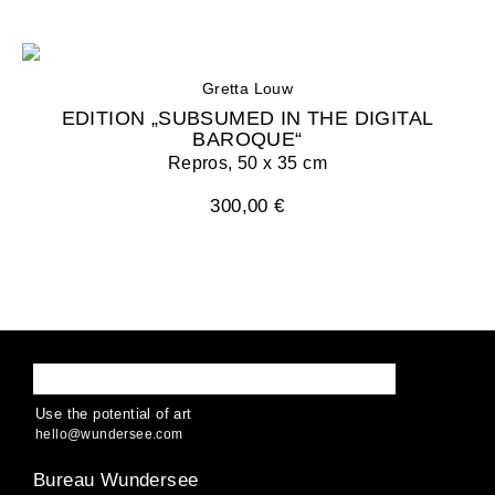
Gretta Louw
EDITION „SUBSUMED IN THE DIGITAL
BAROQUE“
Repros, 50 x 35 cm
300,00 €
WUNDERSEE
Use the potential of art
hello
@
wund
ersee
.
com
Bureau Wundersee