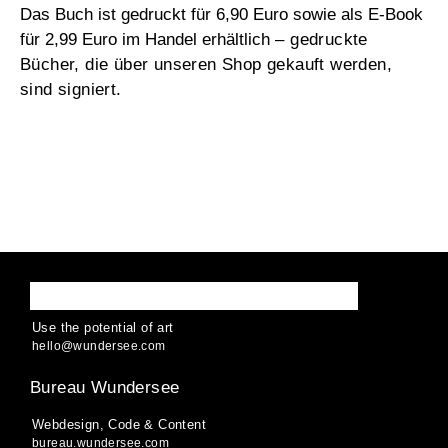
Das Buch ist gedruckt für 6,90 Euro sowie als E-Book
für 2,99 Euro im Handel erhältlich
– gedruckte
Bücher, die über unseren Shop gekauft werden,
sind signiert.
WUNDERSEE
Use the potential of art
hello
@
wund
ersee
.
com
Bureau Wundersee
Webdesign, Code & Content
bureau.wundersee.com