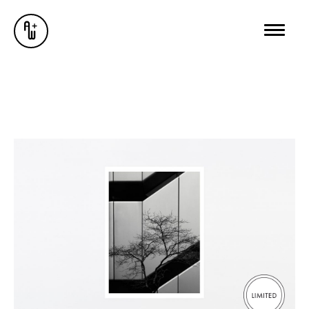
AUSSTELLUNGEN
GALERIE
ÜBER MICH
BUREAU WUNDERSEE
WUNDERSEE.COM