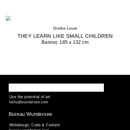
Gretta Louw
THEY LEARN LIKE SMALL CHILDREN
Banner, 185 x 132 cm
WUNDERSEE
Use the potential of art
hello
@
wund
ersee
.
com
Bureau Wundersee
Webdesign, Code & Content