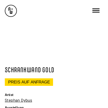
AUSSTELLUNGEN
GALERIE
ÜBER MICH
BUREAU WUNDERSEE
WUNDERSEE.COM
SCHRANKWAND GOLD
PREIS AUF ANFRAGE
Artist
Stephan Dybus
Ausstellung