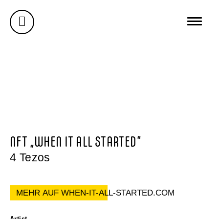
AUSSTELLUNGEN
GALERIE
ÜBER MICH
BUREAU WUNDERSEE
WUNDERSEE.COM
NFT „WHEN IT ALL STARTED“
4 Tezos
MEHR AUF WHEN-IT-ALL-STARTED.COM
Artist