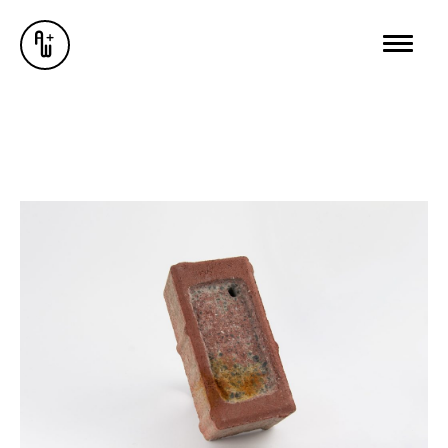
AUSSTELLUNGEN
GALERIE
ÜBER MICH
BUREAU WUNDERSEE
WUNDERSEE.COM