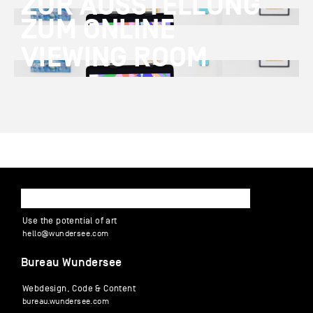
ZUR AUSSTELLUNG
ZUM ONLINE
VIEWING ROOM
WUNDERSEE
Use the potential of art
hello
@
wund
ersee
.
com
Bureau Wundersee
Webdesign, Code & Content
bureau.wundersee.com