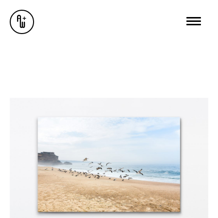
AUSSTELLUNGEN
GALERIE
ÜBER MICH
BUREAU WUNDERSEE
WUNDERSEE.COM