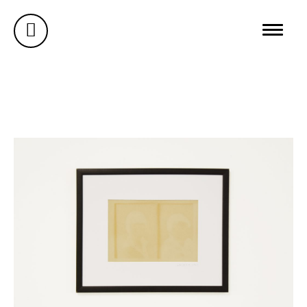
AUSSTELLUNGEN
GALERIE
ÜBER MICH
BUREAU WUNDERSEE
WUNDERSEE.COM