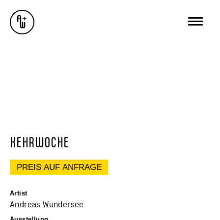
AUSSTELLUNGEN
GALERIE
ÜBER MICH
BUREAU WUNDERSEE
WUNDERSEE.COM
KEHRWOCHE
PREIS AUF ANFRAGE
Artist
Andreas Wundersee
Ausstellung