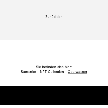
Use the potential of art
Bureau Wundersee
Zur Edition
Webdesign, Code & Content
Andreas Wundersee
Kunst, Sport & Texte
Galerie Wundersee
Kunstgalerie
Sie befinden sich hier:
Startseite
NFT-Collection
Oberwasser
Impressum
Datenschutz