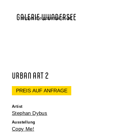
GALERIE WUNDERSEE
shows the potential of art
URBAN ART 2
PREIS AUF ANFRAGE
Artist
Stephan Dybus
Ausstellung
Copy Me!