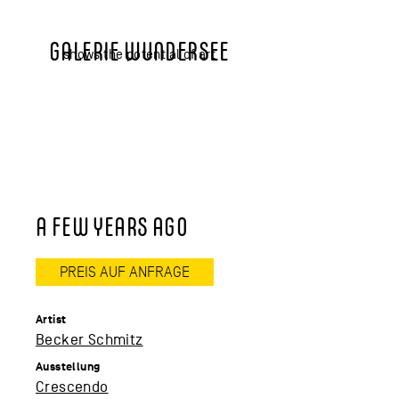
GALERIE WUNDERSEE
shows the potential of art
A FEW YEARS AGO
PREIS AUF ANFRAGE
Artist
Becker Schmitz
Ausstellung
Crescendo